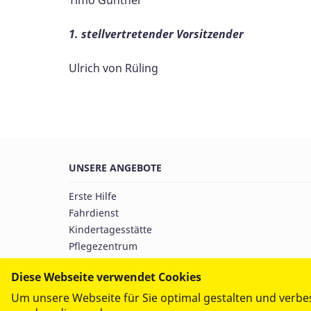
1. stellvertretender Vorsitzender
Ulrich von Rüling
UNSERE ANGEBOTE
Erste Hilfe
Fahrdienst
Kindertagesstätte
Pflegezentrum
Hausnotruf
Diese Webseite verwendet Cookies
Suchtbetreuung
Suchtberatung
Um unsere Webseite für Sie optimal gestalten und verbe