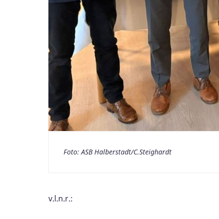
Foto: ASB Halberstadt/C.Steighardt
v.l.n.r.: